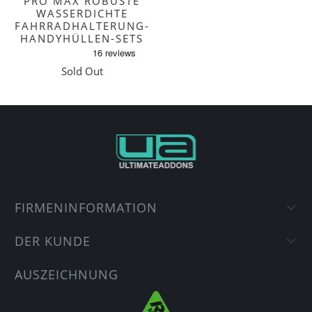
PRO MAX ROBUSTE
WASSERDICHTE
FAHRRADHALTERUNG-
HANDYHÜLLEN-SETS
Sold Out
FIRMENINFORMATION
DER KUNDE
AUSZEICHNUNG